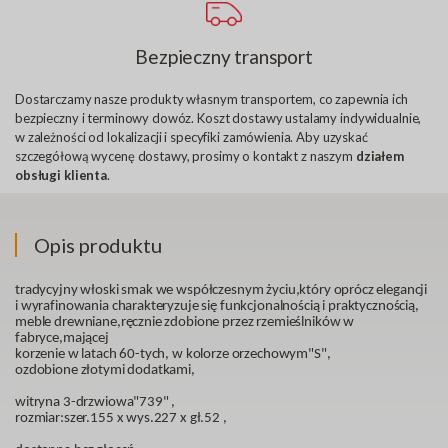
Bezpieczny transport
Dostarczamy nasze produkty własnym transportem, co zapewnia ich
bezpieczny i terminowy dowóz. Koszt dostawy ustalamy indywidualnie,
w zależności od lokalizacji i specyfiki zamówienia. Aby uzyskać
szczegółową wycenę dostawy, prosimy o kontakt z naszym
działem
obsługi klienta
.
Opis produktu
tradycyjny włoski smak we współczesnym życiu,który oprócz elegancji
i wyrafinowania charakteryzuje się funkcjonalnością i praktycznością,
meble drewniane,ręcznie zdobione przez rzemieślników w
fabryce,mającej
korzenie w latach 60-tych, w kolorze orzechowym"S",
ozdobione złotymi dodatkami,
witryna 3-drzwiowa"739" ,
rozmiar:szer.155 x wys.227 x gł.52 ,