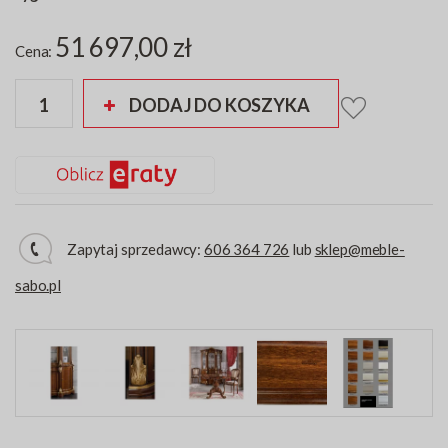
51 697,00 zł
Cena:
DODAJ DO KOSZYKA
Zapytaj sprzedawcy:
606 364 726
lub
sklep@meble-
sabo.pl