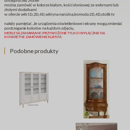
dostępna bez złoceń
można zamówić w kolorze białym, kości słoniowej ze srebrnymi lub
złotymi dodatkami
w ofercie witr1D,2D,4D,witryna narożna,komoda 2D,4D,stolik tv
należy pamiętać ,że urządzenia oświetleniowe i ekrany mogą zmieniać
postrzeganie kolorów na każdym zdjęciu,
MEBLE SĄ ZAMAWIANE I PRZYWOŻONE TYLKO I WYŁĄCZNIE NA
KONKRETNE ZAMÓWIENIE KLIENTA
Podobne produkty