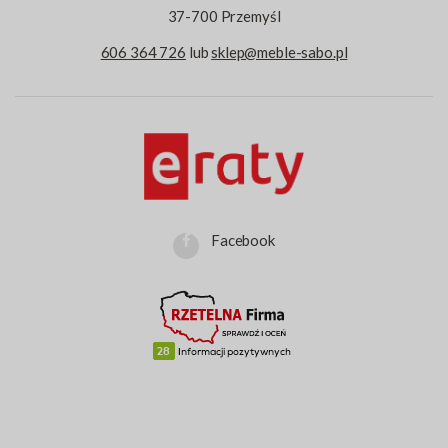
37-700 Przemyśl
606 364 726
lub
sklep@meble-sabo.pl
Facebook